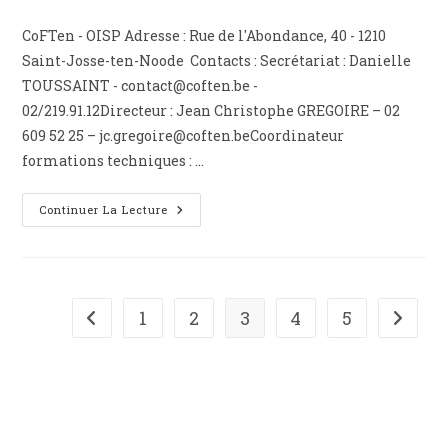
la
CoFTen - OISP Adresse : Rue de l'Abondance, 40 - 1210
publication :
Saint-Josse-ten-Noode Contacts : Secrétariat : Danielle
TOUSSAINT - contact@coften.be -
02/219.91.12Directeur : Jean Christophe GREGOIRE – 02
609 52 25 – jc.gregoire@coften.beCoordinateur
formations techniques : …
COFTeN
Continuer La Lecture
(OISP)
1
2
3
4
5
Go to the previous page
Aller à