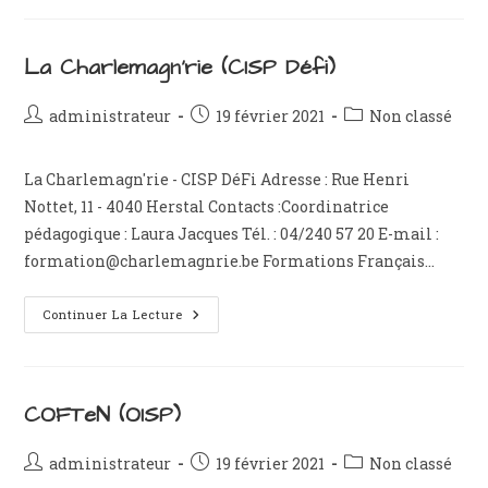
Défi)
La Charlemagn’rie (CISP Défi)
Auteur/autrice
Publication
Post
administrateur
19 février 2021
Non classé
de
publiée :
category:
la
La Charlemagn'rie - CISP DéFi Adresse : Rue Henri
publication :
Nottet, 11 - 4040 Herstal Contacts :Coordinatrice
pédagogique : Laura Jacques Tél. : 04/240 57 20 E-mail :
formation@charlemagnrie.be Formations Français…
La
Continuer La Lecture
Charlemagn’rie
(CISP
Défi)
COFTeN (OISP)
Auteur/autrice
Publication
Post
administrateur
19 février 2021
Non classé
de
publiée :
category: