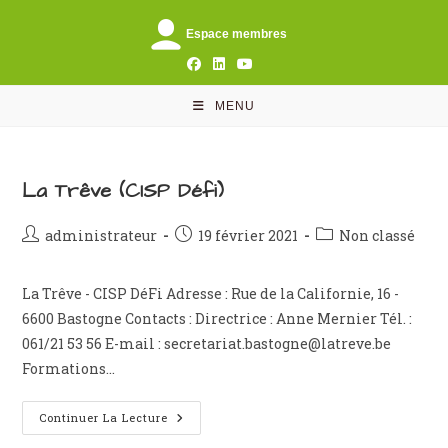
Skip
to
Espace membres
content
MENU
La Trêve (CISP Défi)
Auteur/autrice
Publication
Post
administrateur
19 février 2021
Non classé
de
publiée :
category:
la
La Trêve - CISP DéFi Adresse : Rue de la Californie, 16 -
publication :
6600 Bastogne Contacts : Directrice : Anne Mernier Tél. :
061/21 53 56 E-mail : secretariat.bastogne@latreve.be
Formations…
La
Continuer La Lecture
Trêve
(CISP