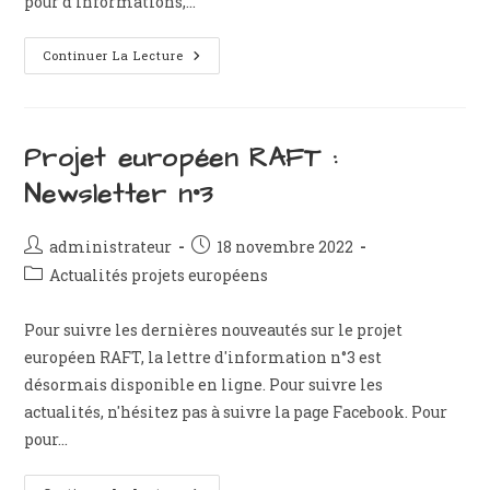
pour d’informations,…
Projet
Continuer La Lecture
Européen
RAFT
:
Newsletter
N°5
Projet européen RAFT :
Newsletter n°3
Auteur/autrice
Publication
administrateur
18 novembre 2022
de
publiée :
Post
Actualités projets européens
la
category:
publication :
Pour suivre les dernières nouveautés sur le projet
européen RAFT, la lettre d'information n°3 est
désormais disponible en ligne. Pour suivre les
actualités, n'hésitez pas à suivre la page Facebook. Pour
pour…