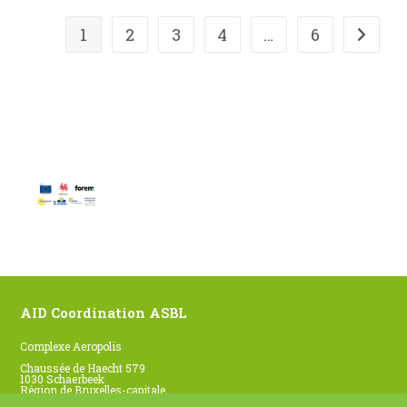
1
2
3
4
…
6
Aller à
AID Coordination ASBL
Complexe Aeropolis
Chaussée de Haecht 579
1030 Schaerbeek
Région de Bruxelles-capitale
Belgique