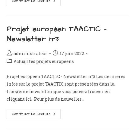
Projet
Continuer La Lecture
Européen
RAFT
:
Newsletter
N°3
Projet européen TAACTIC –
Newsletter n°3
Auteur/autrice
Publication
administrateur
17 juin 2022
de
publiée :
Post
Actualités projets européens
la
category:
publication :
Projet européen TAACTIC - Newsletter n°3 Les dernières
infos sur le projet TAACTIC sont présentées dans la
troisième newsletter que vous pouvez trouver en
cliquant ici. Pour plus de nouvelles…
Projet
Continuer La Lecture
Européen
TAACTIC
–
Newsletter
N°3