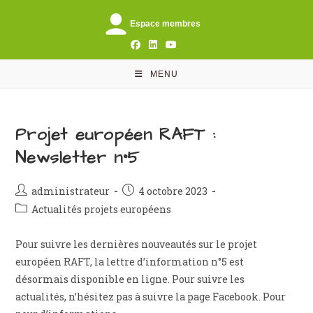
Skip
to
Espace membres
content
MENU
Projet européen RAFT :
Newsletter n°5
Auteur/autrice
Publication
administrateur
4 octobre 2023
de
publiée :
Post
Actualités projets européens
la
category:
publication :
Pour suivre les dernières nouveautés sur le projet
européen RAFT, la lettre d’information n°5 est
désormais disponible en ligne. Pour suivre les
actualités, n’hésitez pas à suivre la page Facebook. Pour