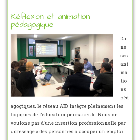
Réflexion et animation
pédagogique
Da
ns
ses
ani
ma
tio
ns
péd
agogiques, le réseau AID intègre pleinement les
logiques de l’éducation permanente. Nous ne
voulons pas d’une insertion professionnelle par
« dressage » des personnes à occuper un emploi.