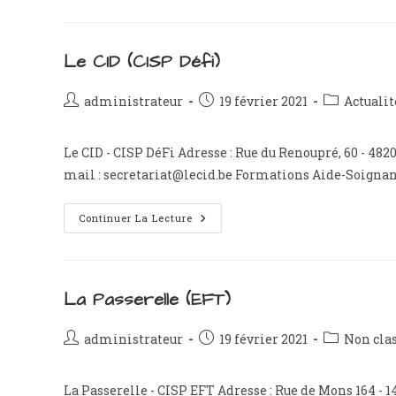
Liège
–
Huy
–
Waremme
Le CID (CISP Défi)
–
Verviers
Auteur/autrice
Publication
Post
administrateur
19 février 2021
Actualit
de
publiée :
category:
la
Le CID - CISP DéFi Adresse : Rue du Renoupré, 60 - 4820 
publication :
mail : secretariat@lecid.be Formations Aide-Soigna
Le
Continuer La Lecture
CID
(CISP
Défi)
La Passerelle (EFT)
Auteur/autrice
Publication
Post
administrateur
19 février 2021
Non cla
de
publiée :
category:
la
La Passerelle - CISP EFT Adresse : Rue de Mons 164 - 
publication :