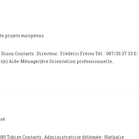
és projets européens
Dison Contacts : Directeur : Frédéric Frères Tél. : 087/35 37 33 E-
nt(e) Aide-Ménager(ère Orientation professionnelle…
ssé
1480 Tubize Contacts : Administratrice déléguée : Nathalie