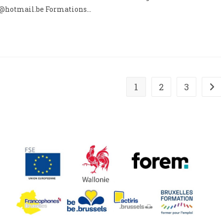
elle@hotmail.be Formations…
1
2
3
All