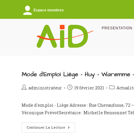
Skip
to
Espace membres
content
PRESENTATION
Mode d’Emploi Liège – Huy – Waremme 
Auteur/autrice
Publication
Post
administrateur
19 février 2021
Actualit
de
publiée :
category:
la
Mode d'emploi - Liège Adresse : Rue Chevaufosse, 72 – 
publication :
Véronique PrévotSecrétaire : Michelle Rensonnet Té
Mode
Continuer La Lecture
D’Emploi