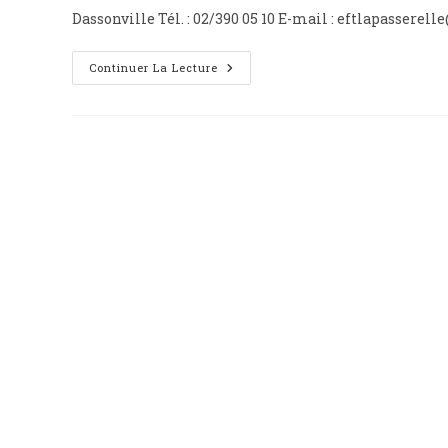
Dassonville Tél. : 02/390 05 10 E-mail : eftlapasser
La
Continuer La Lecture
Passerelle
(EFT)