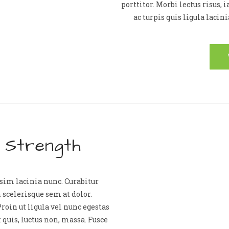
porttitor. Morbi lectus risus, i
ac turpis quis ligula laci
l Strength
ssim lacinia nunc. Curabitur
 scelerisque sem at dolor.
roin ut ligula vel nunc egestas
it quis, luctus non, massa. Fusce