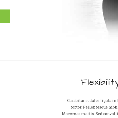
M
Flexibil
Curabitur sodales ligula in
tortor. Pellentesque nibh
Maecenas mattis. Sed convallis