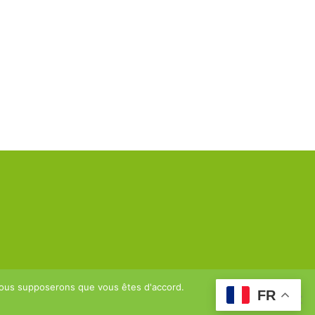
 nous supposerons que vous êtes d'accord.
FR
Copyright Pixel&Co - 2022
and CF2m asbl