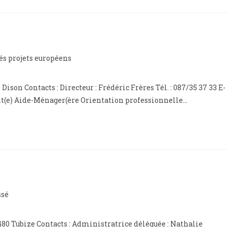
és projets européens
Dison Contacts : Directeur : Frédéric Frères Tél. : 087/35 37 33 E-
nt(e) Aide-Ménager(ère Orientation professionnelle…
ssé
1480 Tubize Contacts : Administratrice déléguée : Nathalie