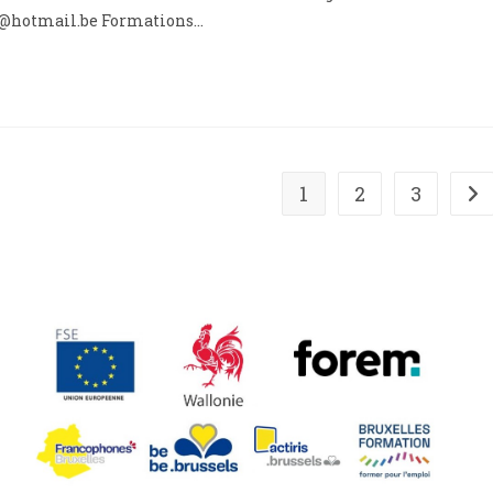
elle@hotmail.be Formations…
1
2
3
All