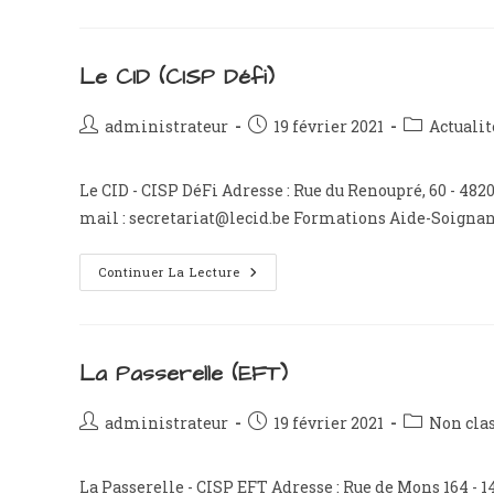
Liège
–
Huy
–
Waremme
Le CID (CISP Défi)
–
Verviers
Auteur/autrice
Publication
Post
administrateur
19 février 2021
Actualit
de
publiée :
category:
la
Le CID - CISP DéFi Adresse : Rue du Renoupré, 60 - 4820 
publication :
mail : secretariat@lecid.be Formations Aide-Soigna
Le
Continuer La Lecture
CID
(CISP
Défi)
La Passerelle (EFT)
Auteur/autrice
Publication
Post
administrateur
19 février 2021
Non cla
de
publiée :
category:
la
La Passerelle - CISP EFT Adresse : Rue de Mons 164 - 
publication :