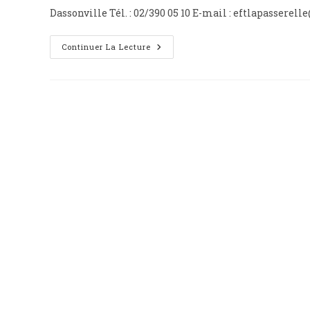
Dassonville Tél. : 02/390 05 10 E-mail : eftlapasser
La
Continuer La Lecture
Passerelle
(EFT)