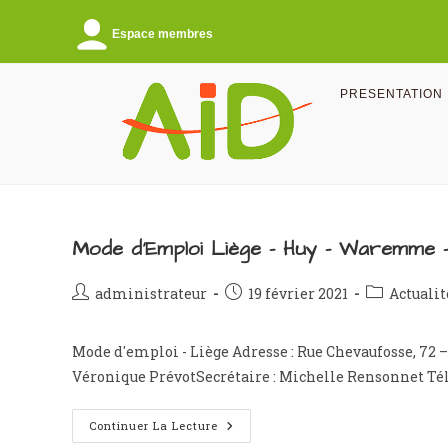
Skip
to
Espace membres
content
PRESENTATION
Mode d’Emploi Liège – Huy – Waremme 
Auteur/autrice
Publication
Post
administrateur
19 février 2021
Actualit
de
publiée :
category:
la
Mode d'emploi - Liège Adresse : Rue Chevaufosse, 72 – 
publication :
Véronique PrévotSecrétaire : Michelle Rensonnet Té
Mode
Continuer La Lecture
D’Emploi